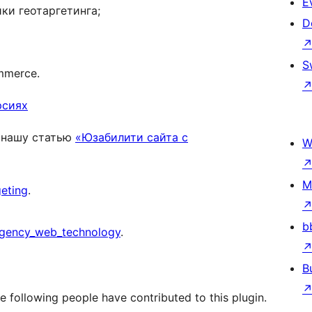
E
ки геотаргетинга;
D
S
mmerce.
рсиях
нашу статью
«Юзабилити сайта с
W
M
eting
.
b
gency_web_technology
.
B
 following people have contributed to this plugin.