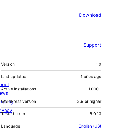
Download
Support
Meta
Version
1.9
Last updated
4 años
ago
bout
Active installations
1.000+
ews
osting
WordPress version
3.9 or higher
rivacy
Tested up to
6.0.13
Language
English (US)