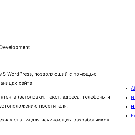
Development
CMS WordPress, позволяющий с помощью
аницах сайта.
A
нтента (заголовки, текст, адреса, телефоны и
N
местоположению посетителя.
H
P
езная статья для начинающих разработчиков.