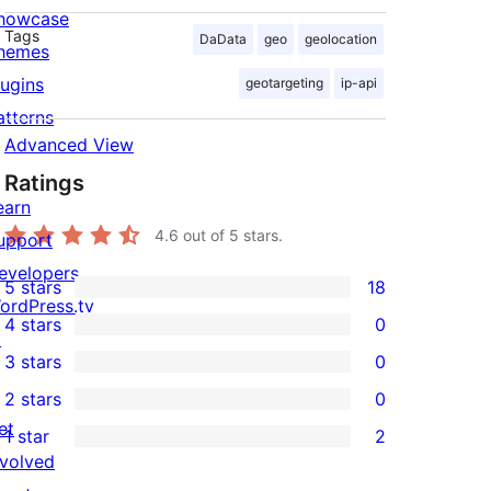
howcase
Tags
DaData
geo
geolocation
hemes
lugins
geotargeting
ip-api
atterns
Advanced View
Ratings
earn
4.6
out of 5 stars.
upport
evelopers
5 stars
18
18
ordPress.tv
4 stars
0
5-
↗
0
3 stars
0
star
4-
0
2 stars
0
reviews
star
3-
0
et
1 star
2
reviews
star
2-
2
nvolved
reviews
star
1-