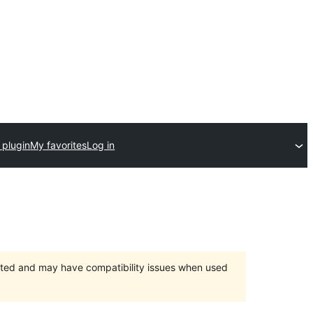
 plugin
My favorites
Log in
orted and may have compatibility issues when used