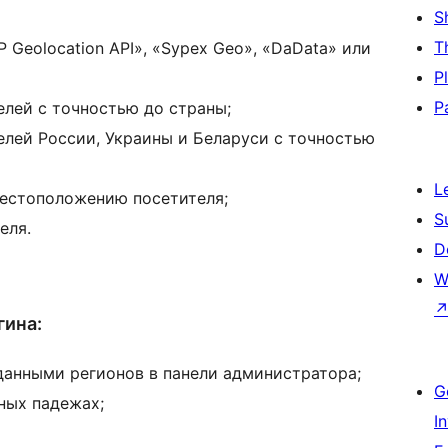
S
T
P Geolocation API», «Sypex Geo», «DaData» или
P
P
лей с точностью до страны;
лей России, Украины и Беларуси с точностью
L
местоположению посетителя;
S
еля.
D
W
гина:
данными регионов в панели администратора;
G
ных падежах;
I