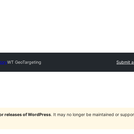
tory
WT GeoTargeting
Submit a
jor releases of WordPress
. It may no longer be maintained or supp