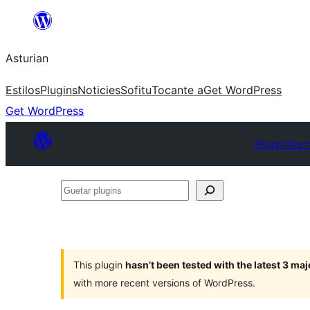
Skip
to
Asturian
content
Estilos
Plugins
Noticies
Sofitu
Tocante a
Get WordPress
Get WordPress
Plugin Direc
Guetar
plugins
This plugin
hasn’t been tested with the latest 3 ma
with more recent versions of WordPress.