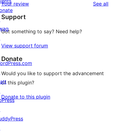
vents
reviews
Your review
See all
reviews
star
onate
Support
reviews
↗
wag
Got something to say? Need help?
↗
View support forum
Donate
ordPress.com
↗
Would you like to support the advancement
att
of this plugin?
↗
Donate to this plugin
bPress
↗
uddyPress
↗